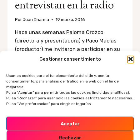
entrevistan en la radio
Por
Juan Dharma
19 marzo, 2016
Hace unas semanas Paloma Orozco
(directora y presentadora) y Paco Macías
(productor) me invitaron a participar en su
progama Rock & Talent de Gestiona
Gestionar consentimiento
Radio,que se emitió en directo el viernes 26
de febrero. La idea de base era contar cómo
Usamos cookies para el funcionamiento del sitio y, con tu
consentimiento, para análisis del tráfico en la web con el fin de
es mi trabajo con la hipnosis
mejorarla.
conversacional, mis proyectos en Youtube y
Pulsa “Aceptar” para permitir todas las cookies (incluidas analíticas).
Pulsa “Rechazar” para usar solo las cookies estrictamente necesarias.
cómo planteo…
Pulsa “Ver preferencias” para elegir categorías.
HIPNOSIS
LEER MÁS
EN
Aceptar
LAS
ONDAS
Rechazar
|