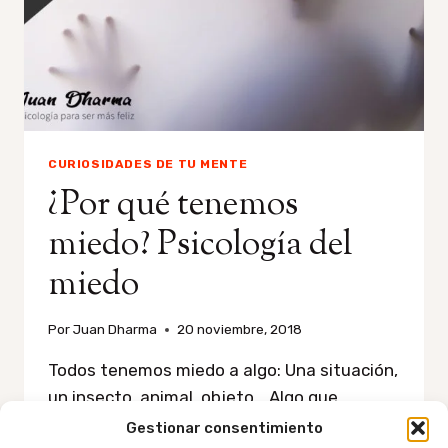
CURIOSIDADES DE TU MENTE
¿Por qué tenemos
miedo? Psicología del
miedo
Por
Juan Dharma
20 noviembre, 2018
Todos tenemos miedo a algo: Una situación,
un insecto, animal, objeto… Algo que
provoca que el corazón te lata demasiado
Gestionar consentimiento