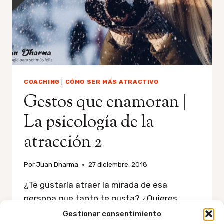
COACHING
|
CÓMO SER MÁS ATRACTIVO
Gestos que enamoran |
La psicología de la
atracción 2
Por
Juan Dharma
27 diciembre, 2018
¿Te gustaría atraer la mirada de esa
persona que tanto te gusta? ¿Quieres
caerles bien a tus clientes? O, tal vez
Gestionar consentimiento