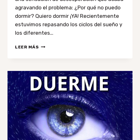
agravando el problema: ¿Por qué no puedo
dormir? Quiero dormir ¡YA! Recientemente
estuvimos repasando los ciclos del sueño y
los diferentes…
¿POR
LEER MÁS
QUÉ
NO
PUEDO
DORMIR?
TRUCOS
CONTRA
EL
INSOMNIO