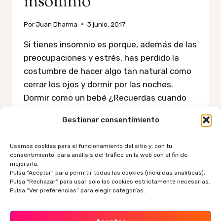
insomnio
Por
Juan Dharma
3 junio, 2017
Si tienes insomnio es porque, además de las
preocupaciones y estrés, has perdido la
costumbre de hacer algo tan natural como
cerrar los ojos y dormir por las noches.
Dormir como un bebé ¿Recuerdas cuando
eras muy joven? Cuando, por la noche, tus
Gestionar consentimiento
únicas preocupaciones eran: quedar con tus
amigos para jugar al día siguiente,…
Usamos cookies para el funcionamiento del sitio y, con tu
consentimiento, para análisis del tráfico en la web con el fin de
CONSEJOS
LEER MÁS
mejorarla.
PARA
Pulsa “Aceptar” para permitir todas las cookies (incluidas analíticas).
DORMIR
Pulsa “Rechazar” para usar solo las cookies estrictamente necesarias.
BIEN
Pulsa “Ver preferencias” para elegir categorías.
Y
Navegación
Siguiente
1
2
SUPERAR
EL