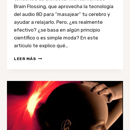
Brain Flossing, que aprovecha la tecnología
del audio 8D para “masajear” tu cerebro y
ayudar a relajarlo. Pero, ¿es realmente
efectivo? ¿se basa en algún principio
científico o es simple moda? En este
artículo te explico qué…
¿QUÉ
LEER MÁS
ES
EL
BRAIN
FLOSSING
8D
Y
POR
QUÉ
ESTÁ
DE
MODA?