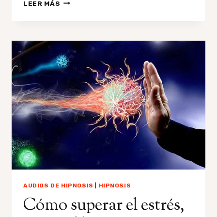
CÓMO
LEER MÁS
COMBATIR
EL
INSOMNIO
SIN
MEDICAMENTOS
AUDIOS DE HIPNOSIS
|
HIPNOSIS
Cómo superar el estrés,