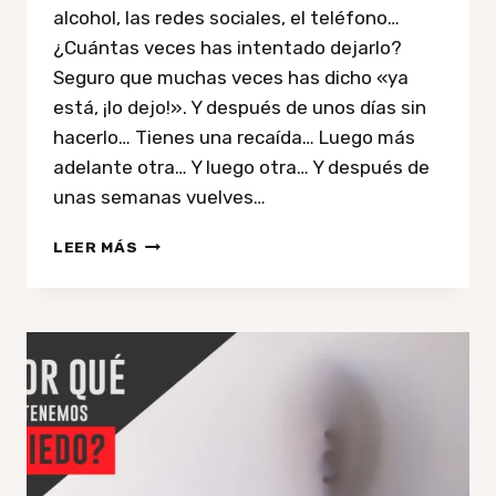
alcohol, las redes sociales, el teléfono…
¿Cuántas veces has intentado dejarlo?
Seguro que muchas veces has dicho «ya
está, ¡lo dejo!». Y después de unos días sin
hacerlo… Tienes una recaída… Luego más
adelante otra… Y luego otra… Y después de
unas semanas vuelves…
QUÉ
LEER MÁS
ES
UNA
ADICCIÓN
Y
CÓMO
SUPERARLA
|
CÓMO
SUPERAR
ADICCIONES