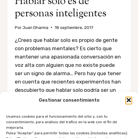
Hablar solo es de
personas inteligentes
Por
Juan Dharma
18 septiembre, 2017
¿Crees que hablar solo es propio de gente
con problemas mentales? Es cierto que
mantener una apasionada conversación en
voz alta con alguien que no existe puede
ser un signo de alarma… Pero hay que tener
en cuenta que recientes experimentos han
descubierto que hablar solo podría ser un
signo de gran inteligencia. Dos motivos…
Gestionar consentimiento
HABLAR
LEER MÁS
Usamos cookies para el funcionamiento del sitio y, con tu
SOLO
consentimiento, para análisis del tráfico en la web con el fin de
ES
mejorarla.
DE
Pulsa “Aceptar” para permitir todas las cookies (incluidas analíticas).
PERSONAS