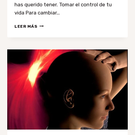
has querido tener. Tomar el control de tu
vida Para cambiar…
CÓMO
LEER MÁS
CAMBIAR
DE
HÁBITOS
(CÓMO
SER
MÁS
FELIZ
4/5)