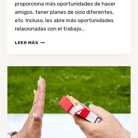
proporciona más oportunidades de hacer
amigos, tener planes de ocio diferentes,
etc. Incluso, les abre más oportunidades
relacionadas con el trabajo…
CÓMO
LEER MÁS
TENER
MÁS
ATRACTIVO
O
CARISMA:
5
TRUCOS
PSICOLÓGICOS