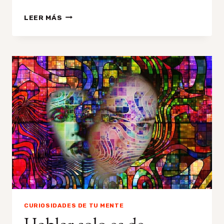
¿POR
LEER MÁS
QUÉ
NO
PUEDO
DORMIR?
TRUCOS
CONTRA
EL
INSOMNIO
CURIOSIDADES DE TU MENTE