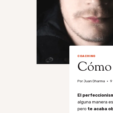
COACHING
Cómo d
Por
Juan Dharma
9
El perfeccionis
alguna manera e
pero
te acaba o