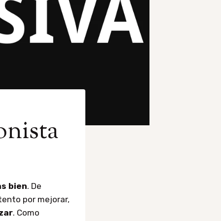
onista
as bien
. De
tento por mejorar,
zar
. Como