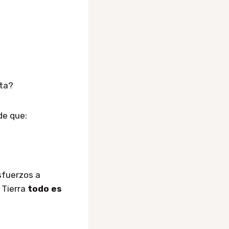
cta?
de que:
sfuerzos a
 Tierra
todo es