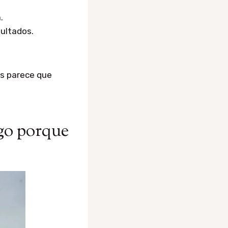
.
sultados.
os parece que
lgo porque