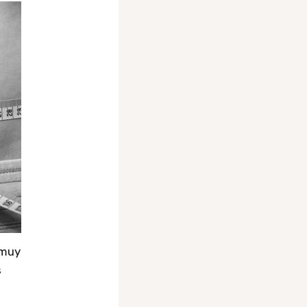
 muy
s