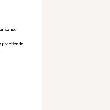
pensando:
e practicado
…