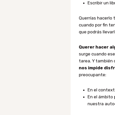
Escribir un li
Querrías hacerlo 
cuando por fin te
que podrás llevarl
Querer hacer al
surge cuando ese 
tarea. Y también
nos impide disf
preocupante:
En el context
En el ámbito
nuestra auto