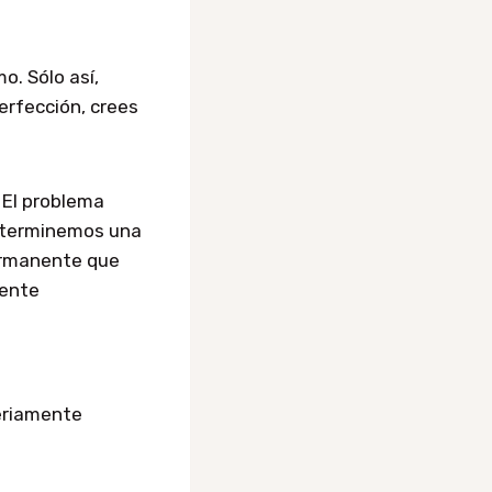
o. Sólo así,
erfección, crees
. El problema
e terminemos una
ermanente que
mente
seriamente